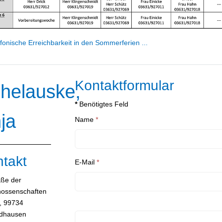
fonische Erreichbarkeit in den Sommerferien ...
Kontaktformular
helauske,
*
Benötigtes Feld
ja
Name
*
takt
E-Mail
*
sse:
aße der
ossenschaften
, 99734
dhausen