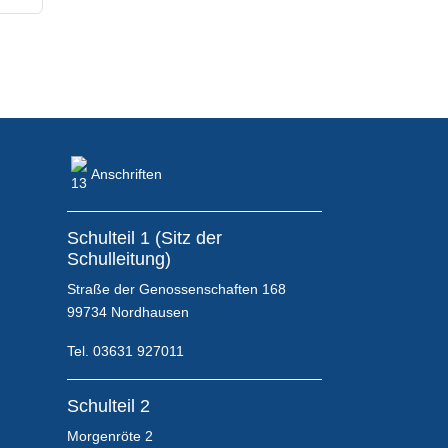
Starte Deine Karriere im
Gesundheitswesen!
Anschriften
Schulteil 1 (Sitz der
Schulleitung)
Flyer für Interessenten &
Straße der Genossenschaften 168
Bewerber
99734 Nordhausen
Tel. 03631 927011
Kontaktmöglichkeiten
Schulteil 2
Morgenröte 2