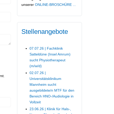
unserer
ONLINE-BROSCHÜRE ...
Bewerber
Kontaktmöglichkeiten
Stellenangebote
07.07.26 | Fachklinik
Erasmus+
Satteldüne (Insel Amrum)
sucht Physiotherapeut
(m/w/d)
02.07.26 |
mt.
Universitätsklinikum
Mannheim sucht
IServ, Untis und Thüringer
ausgebildete/n MTF für den
Schulcloud (Anmeldung, Tipps,
Bereich HNO-/Audiologie in
Datenschutz, ...)
Vollzeit
23.06.26 | Klinik für Hals-,