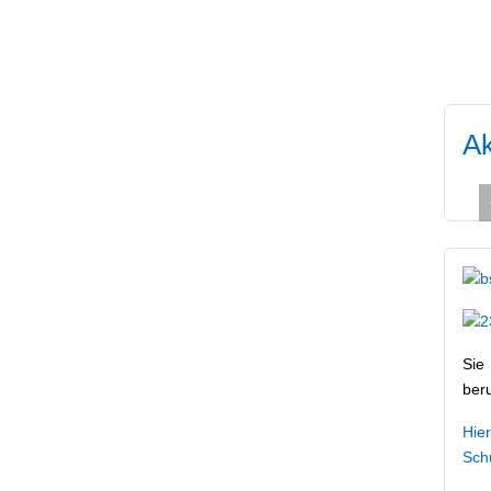
Ak
Sie
ber
Hie
Schu