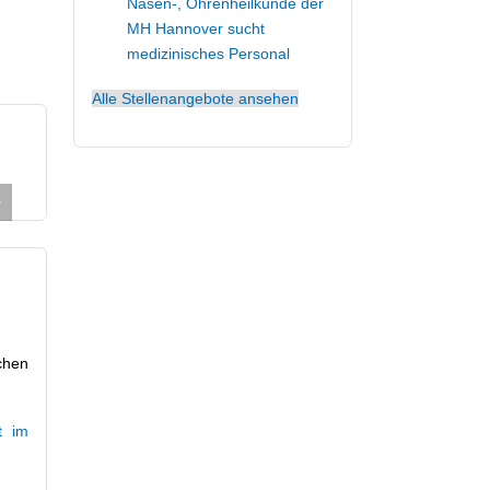
Nasen-, Ohrenheilkunde der
MH Hannover sucht
medizinisches Personal
Alle Stellenangebote ansehen
Block-/Ablaufpläne
Wohnen/Unterkunft
chen
t im