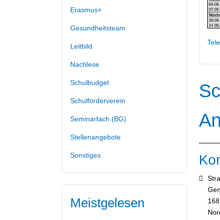
Erasmus+
Gesundheitsteam
Tele
Leitbild
Nachlese
Schulbudget
Sc
Schulförderverein
An
Seminarfach (BG)
Stellenangebote
Sonstiges
Kon
Adre
Str
Gen
Meistgelesen
168
Nor