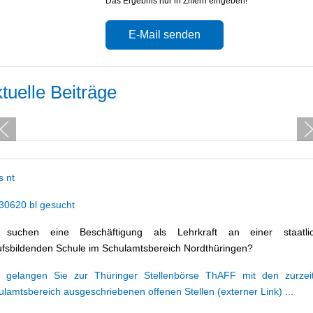
Das Ergebnis nur in Ziffern eingeben!
E-Mail senden
tuelle Beiträge
 suchen eine Beschäftigung als Lehrkraft an einer staatli
ufsbildenden Schule im Schulamtsbereich Nordthüringen?
r gelangen Sie zur Thüringer Stellenbörse ThAFF mit den zurzei
lamtsbereich ausgeschriebenen offenen Stellen (externer Link) ...