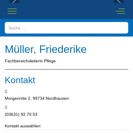
Mobile Menu Toggle
Off-Ca
Suchen
Müller, Friederike
Fachbereichsleiterin Pflege
Kontakt
Adresse:
Morgenröte 2, 99734 Nordhausen
Telefon:
(03631) 92 70 53
Kontakt auswählen: