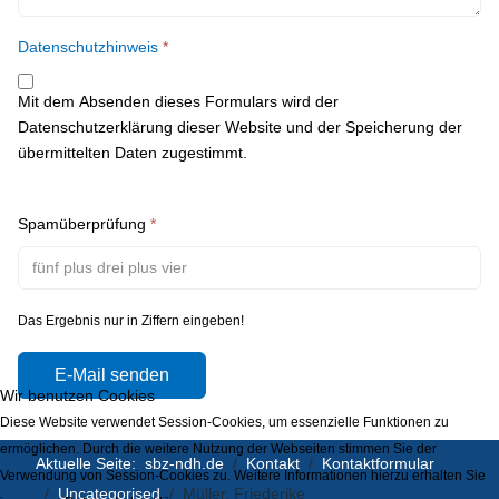
Datenschutzhinweis
*
Mit dem Absenden dieses Formulars wird der
Datenschutzerklärung dieser Website und der Speicherung der
übermittelten Daten zugestimmt.
Spamüberprüfung
*
Das Ergebnis nur in Ziffern eingeben!
E-Mail senden
Wir benutzen Cookies
Diese Website verwendet Session-Cookies, um essenzielle Funktionen zu
ermöglichen. Durch die weitere Nutzung der Webseiten stimmen Sie der
Aktuelle Seite:
sbz-ndh.de
Kontakt
Kontaktformular
Verwendung von Session-Cookies zu. Weitere Informationen hierzu erhalten Sie
Uncategorised
Müller, Friederike