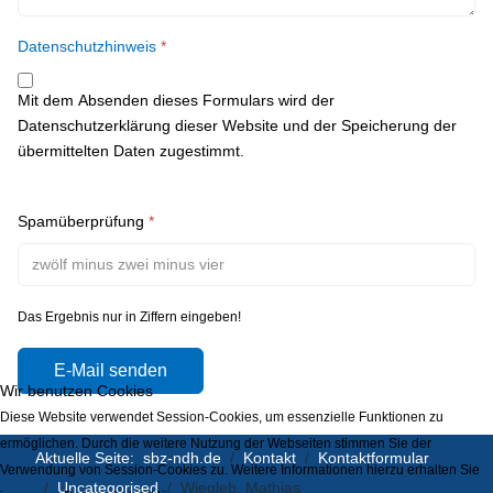
Datenschutzhinweis
*
Mit dem Absenden dieses Formulars wird der
Datenschutzerklärung dieser Website und der Speicherung der
übermittelten Daten zugestimmt.
Spamüberprüfung
*
Das Ergebnis nur in Ziffern eingeben!
E-Mail senden
Wir benutzen Cookies
Diese Website verwendet Session-Cookies, um essenzielle Funktionen zu
ermöglichen. Durch die weitere Nutzung der Webseiten stimmen Sie der
Aktuelle Seite:
sbz-ndh.de
Kontakt
Kontaktformular
Verwendung von Session-Cookies zu. Weitere Informationen hierzu erhalten Sie
Uncategorised
Wiegleb, Mathias