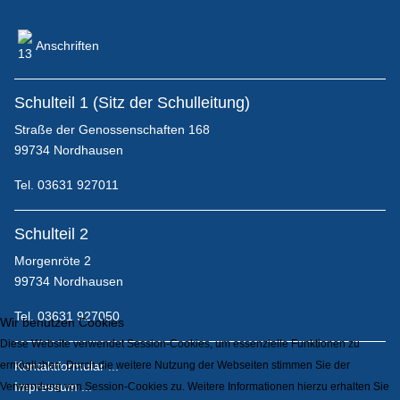
Anschriften
Kontaktmöglichkeiten
Schulteil 1 (Sitz der Schulleitung)
Straße der Genossenschaften 168
99734 Nordhausen
Erasmus+
Tel. 03631 927011
Schulteil 2
IServ, Untis und Thüringer Schulcloud (Anmeldung,
Morgenröte 2
Tipps, Datenschutz, ...)
99734 Nordhausen
Tel. 03631 927050
Wir benutzen Cookies
Diese Website verwendet Session-Cookies, um essenzielle Funktionen zu
ermöglichen. Durch die weitere Nutzung der Webseiten stimmen Sie der
Kontaktformular ...
Impressum ...
Verwendung von Session-Cookies zu. Weitere Informationen hierzu erhalten Sie