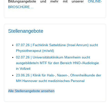
Bildungsangebote und mehr mit unserer
ONLINE-
BROSCHÜRE ...
Flyer für Interessenten & Bewerber
Stellenangebote
Kontaktmöglichkeiten
07.07.26 | Fachklinik Satteldüne (Insel Amrum) sucht
Physiotherapeut (m/w/d)
02.07.26 | Universitätsklinikum Mannheim sucht
Erasmus+
ausgebildete/n MTF für den Bereich HNO-/Audiologie
in Vollzeit
23.06.26 | Klinik für Hals-, Nasen-, Ohrenheilkunde der
MH Hannover sucht medizinisches Personal
IServ, Untis und Thüringer Schulcloud (Anmeldung,
Tipps, Datenschutz, ...)
Alle Stellenangebote ansehen