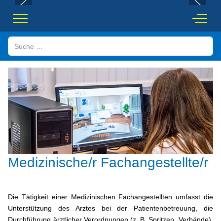
Mobile Menu Toggle
Off-Ca
Suchen
Medizinische/r Fachangestellte/r
Die Tätigkeit einer Medizinischen Fachangestellten umfasst die
Unterstützung des Arztes bei der Patientenbetreuung, die
Durchführung ärztlicher Verordnungen (z. B. Spritzen, Verbände),