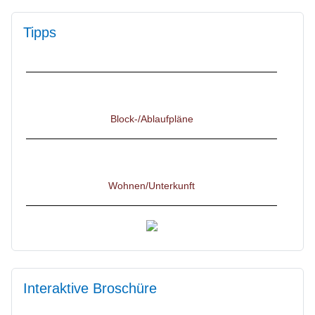
IServ, Untis und Thüringer Schulcloud (Anmeldung,
Tipps
Tipps, Datenschutz, ...)
Block-/Ablaufpläne
Wohnen/Unterkunft
Starte Deine Karriere im Gesundheitswesen!
Interaktive Broschüre
Flyer für Interessenten & Bewerber