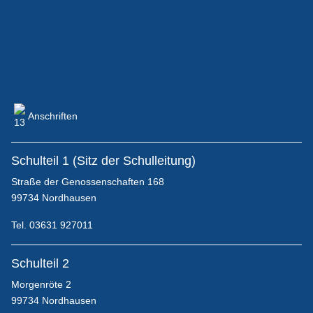
IServ, Untis und Thüringer Schulcloud (Anmeldung,
Tipps, Datenschutz, ...)
Anschriften
Block-/Ablaufpläne
Schulteil 1 (Sitz der Schulleitung)
Straße der Genossenschaften 168
99734 Nordhausen
Wohnen/Unterkunft
Tel. 03631 927011
Schulteil 2
Starte Deine Karriere im Gesundheitswesen!
Morgenröte 2
99734 Nordhausen