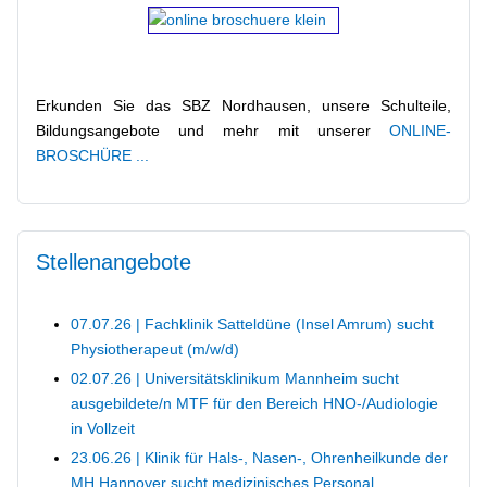
Kontaktmöglichkeiten
Erkunden Sie das SBZ Nordhausen, unsere Schulteile,
Bildungsangebote und mehr mit unserer
ONLINE-
BROSCHÜRE ...
Erasmus+
Stellenangebote
IServ, Untis und Thüringer Schulcloud (Anmeldung,
07.07.26 | Fachklinik Satteldüne (Insel Amrum) sucht
Tipps, Datenschutz, ...)
Physiotherapeut (m/w/d)
02.07.26 | Universitätsklinikum Mannheim sucht
ausgebildete/n MTF für den Bereich HNO-/Audiologie
in Vollzeit
Block-/Ablaufpläne
23.06.26 | Klinik für Hals-, Nasen-, Ohrenheilkunde der
MH Hannover sucht medizinisches Personal