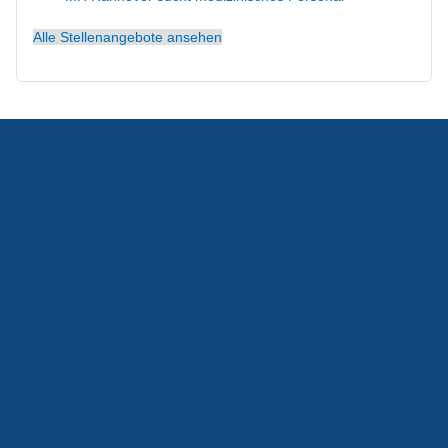
Alle Stellenangebote ansehen
Wohnen/Unterkunft
Starte Deine Karriere im Gesundheitswesen!
Flyer für Interessenten & Bewerber
Kontaktmöglichkeiten
Erasmus+