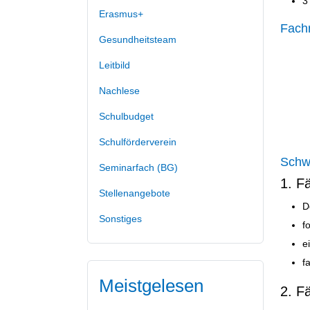
3
Erasmus+
Fach
Gesundheitsteam
Leitbild
Nachlese
Schulbudget
Schulförderverein
Schw
Seminarfach (BG)
1. F
Stellenangebote
D
Sonstiges
f
e
f
Meistgelesen
2. F