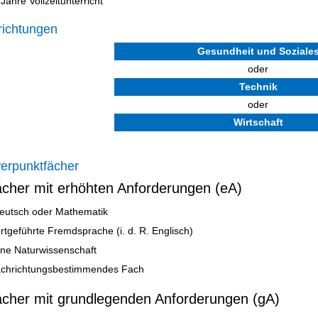
 Jahre Vollzeitunterricht
richtungen
Gesundheit und Soziale
oder
Technik
oder
Wirtschaft
erpunktfächer
ächer mit erhöhten Anforderungen (eA)
eutsch oder Mathematik
ortgeführte Fremdsprache (i. d. R. Englisch)
ine Naturwissenschaft
achrichtungsbestimmendes Fach
ächer mit grundlegenden Anforderungen (gA)