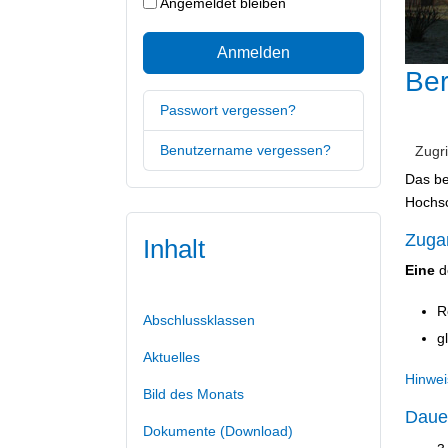
Angemeldet bleiben
Anmelden
Ber
Passwort vergessen?
Benutzername vergessen?
Zugri
Das be
Hochsc
Zuga
Inhalt
Eine
d
R
Abschlussklassen
g
Aktuelles
Hinwei
Bild des Monats
Daue
Dokumente (Download)