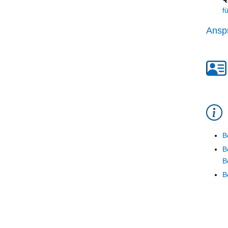
f
Ansp
B
B
B
B