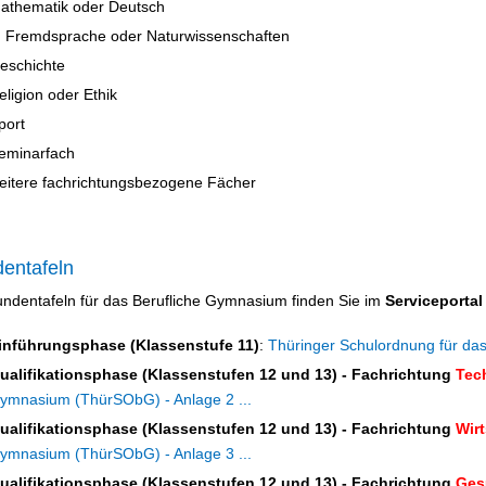
athematik oder Deutsch
. Fremdsprache oder Naturwissenschaften
eschichte
eligion oder Ethik
port
eminarfach
eitere fachrichtungsbezogene Fächer
entafeln
undentafeln für das Berufliche Gymnasium finden Sie im
Serviceporta
inführungsphase (Klassenstufe 11)
:
Thüringer Schulordnung für das
ualifikationsphase (Klassenstufen 12 und 13) - Fachrichtung
Tec
ymnasium (ThürSObG) - Anlage 2 ...
ualifikationsphase (Klassenstufen 12 und 13) - Fachrichtung
Wirt
ymnasium (ThürSObG) - Anlage 3 ...
ualifikationsphase (Klassenstufen 12 und 13) - Fachrichtung
Ges