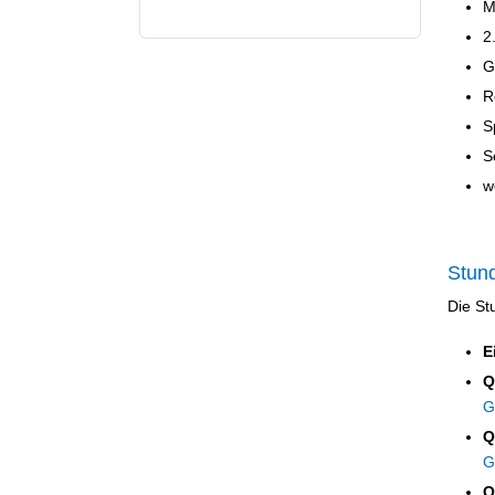
M
2
G
R
S
S
w
Stund
Die St
E
Q
G
Q
G
Q