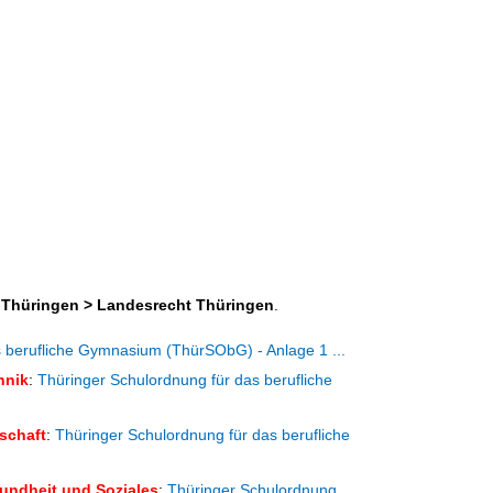
l Thüringen > Landesrecht Thüringen
.
 berufliche Gymnasium (ThürSObG) - Anlage 1 ...
hnik
:
Thüringer Schulordnung für das berufliche
schaft
:
Thüringer Schulordnung für das berufliche
undheit und Soziales
:
Thüringer Schulordnung