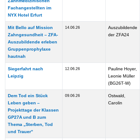
Zahnmedizinischen
Fachangestellten im
NYX Hotel Erfurt
Mit Bello auf Mission
Auszubildende
14.06.26
Zahngesundheit – ZFA-
der ZFA24
Auszubildende erleben
Gruppenprophylaxe
hautnah
Siegerfahrt nach
Pauline Hoyer,
12.06.26
Leipzig
Leonie Müller
(BG26T-W)
Dem Tod ein Stück
Ostwald,
09.06.26
Leben geben –
Carolin
Projekttage der Klassen
GP27A und B zum
Thema „Sterben, Tod
und Trauer“