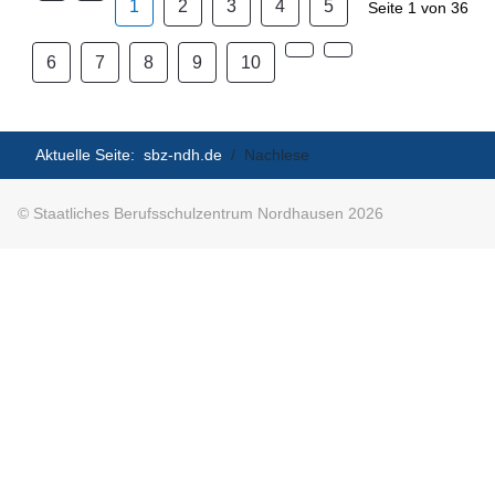
1
2
3
4
5
Seite 1 von 36
6
7
8
9
10
Aktuelle Seite:
sbz-ndh.de
Nachlese
© Staatliches Berufsschulzentrum Nordhausen 2026