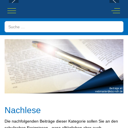
Mobile Menu Toggle
Off-Ca
Suchen
Nachlese
Die nachfolgenden Beiträge dieser Kategorie sollen Sie an den
schulischen Ereignissen - ganz alltäglichen aber auch