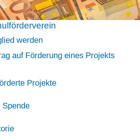
ulförderverein
glied werden
rag auf Förderung eines Projekts
antrag
örderte Projekte
e Spende
torie