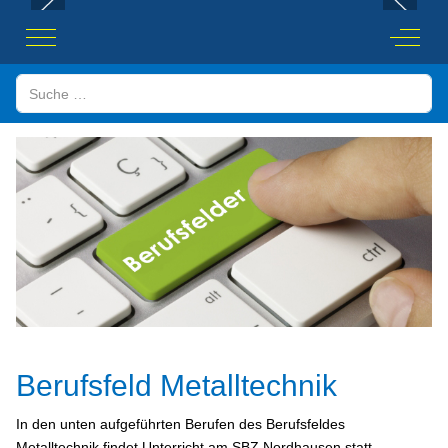
Mobile Menu Toggle
Off-Ca
Suchen
Berufsfeld Metalltechnik
In den unten aufgeführten Berufen des Berufsfeldes
Metalltechnik findet Unterricht am SBZ Nordhausen statt.