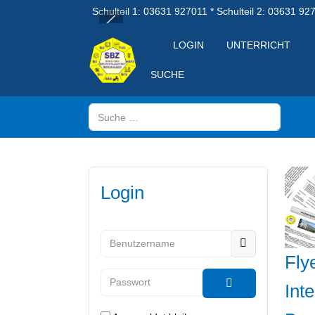
Schulteil 1: 03631 927011 * Schulteil 2: 03631 92
LOGIN
UNTERRICHT
SUCHE
Suchen
Login
Benutzername
Flye
Passwort
Int
Passwort anzeig