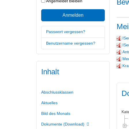
Bew
Angemeldet bleiben
Anmelden
Mei
Passwort vergessen?
ISe
Benutzername vergessen?
ISe
Ant
Med
Kra
Inhalt
Do
Abschlussklassen
Aktuelles
Kat
Bild des Monats
Dokumente (Download)