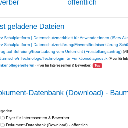
öffentlich
erber
st geladene Dateien
rv Schulplattform | Datenschutzmerkblatt für Anwender:innen (IServ A
rv Schulplattform | Datenschutzerklärung/Einverständniserklärung Schül
rag auf Befreiung/Beurlaubung vom Unterricht (Freistellungsantrag)
(Al
izinische/r Technologe/Technologin für Funktionsdiagnostik
(Flyer für I
nkenpflegehelfer/in
(Flyer für Interessenten & Bewerber)
Top
kument-Datenbank (Download) - Baum
egorien
Flyer für Interessenten & Bewerber
Dokument-Datenbank (Download) - öffentlich