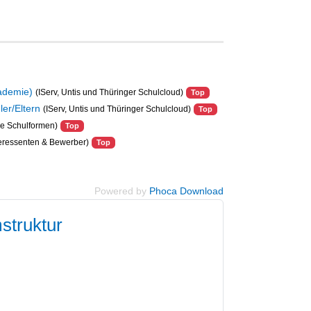
kademie)
(IServ, Untis und Thüringer Schulcloud)
Top
er/Eltern
(IServ, Untis und Thüringer Schulcloud)
Top
le Schulformen)
Top
nteressenten & Bewerber)
Top
Powered by
Phoca Download
struktur