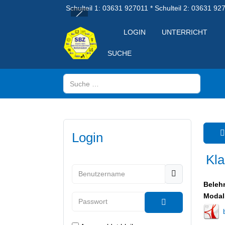
Schulteil 1: 03631 927011 * Schulteil 2: 03631 92
LOGIN
UNTERRICHT
SUCHE
Suchen
Login
Kla
Benutzername
Belehr
Modal
Passwort
Passwort anzeig