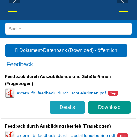
Mobile Menu Toggle
Off-Ca
Suchen
Dokument-Datenbank (Download) - öffentlich
Feedback
Feedback durch Auszubildende und Schüler/innen
(Fragebogen)
extern_fb_feedback_durch_schuelerinnen.pdf
Top
Details
Download
Feedback durch Ausbildungsbetrieb (Fragebogen)
extern_fb_feedback_durch_ausbildungsbetrieb.pdf
Top