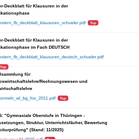
r-Deckblatt für Klausuren in der
fikationsphase
extern_fb_deckblatt_klausuren_schueler.pdf
Top
r-Deckblatt für Klausuren in der
fikationsphase im Fach DEUTSCH
extern_fb_deckblatt_klausuren_deutsch_schueler.pdf
Top
lsammlung für
ebswirtschaftslehre/Rechnungswesen und
irtschaftslehre
formeln_wl_bg_fos_2011.pdf
Top
: "Gymnasiale Oberstufe in Thüringen -
setzungen, Struktur, Unterrichtsfächer, Bewertung
iturprüfung" (Stand: 11/2025)