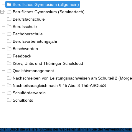
Berufliches Gymnasium (allgemein)
Berufliches Gymnasium (Seminarfach)
Berufsfachschule
Berufsschule
Fachoberschule
Berufsvorbereitungsjahr
Beschwerden
Feedback
IServ, Untis und Thüringer Schulcloud
Qualitätsmanagement
Nachschreiben von Leistungsnachweisen am Schulteil 2 (Morge
Nachteilsausgleich nach § 45 Abs. 3 ThürASObbS
Schulförderverein
Schulkonto
hen. Durch die weitere Nutzung der Webseiten stimmen Sie der Verwendung von Se