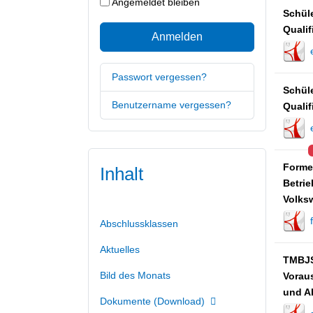
Angemeldet bleiben
Schüle
Quali
Anmelden
Passwort vergessen?
Schüle
Benutzername vergessen?
Quali
Forme
Inhalt
Betri
Volksw
Abschlussklassen
Aktuelles
TMBJS
Bild des Monats
Voraus
und Ab
Dokumente (Download)