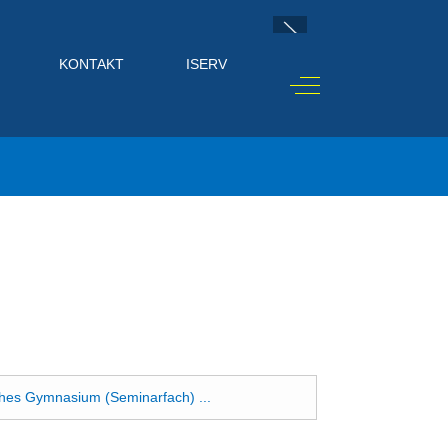
KONTAKT
ISERV
Off-Canvas Toggle
ches Gymnasium (Seminarfach) ...