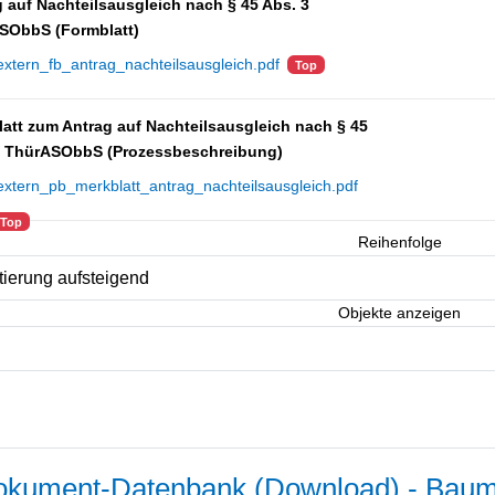
 auf Nachteilsausgleich nach § 45 Abs. 3
SObbS (Formblatt)
extern_fb_antrag_nachteilsausgleich.pdf
Top
att zum Antrag auf Nachteilsausgleich nach § 45
3 ThürASObbS (Prozessbeschreibung)
extern_pb_merkblatt_antrag_nachteilsausgleich.pdf
Top
Reihenfolge
Objekte anzeigen
kument-Datenbank (Download) - Baum