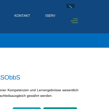
KONTAKT
ISERV
Off-Canvas Toggle
rASObbS
dener Kompetenzen und Lernergebnisse wesentlich
achteilsausgleich gewährt werden.