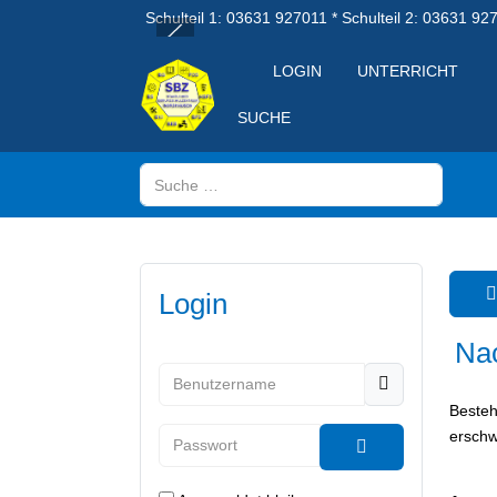
Schulteil 1: 03631 927011 * Schulteil 2: 03631 92
LOGIN
UNTERRICHT
SUCHE
Suchen
Login
Nac
Benutzername
Besteh
Passwort
erschw
Passwort anzeig