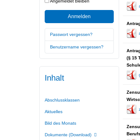
Angemeldet bleiben
Anmelden
Antrag
Passwort vergessen?
Benutzername vergessen?
Antra
(§ 15
Schul
Inhalt
Zensu
Wirtsc
Abschlussklassen
Aktuelles
Bild des Monats
Zensu
Berufs
Dokumente (Download)