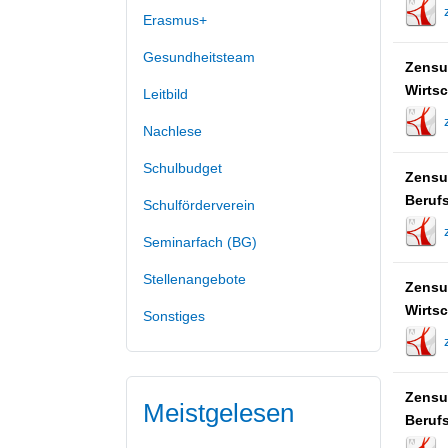
Erasmus+
Gesundheitsteam
Zensu
Wirtsc
Leitbild
Nachlese
Schulbudget
Zensu
Berufs
Schulförderverein
Seminarfach (BG)
Stellenangebote
Zensu
Wirtsc
Sonstiges
Zensu
Meistgelesen
Berufs