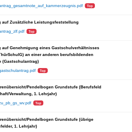
antrag_gesamtnote_auf_kammerzeugnis.pdf
Top
 auf Zusätzliche Leistungsfeststellung
antrag_zlf.pdf
Top
g auf Genehmigung eines Gastschulverhältnisses
 ThürSchulG) an einer anderen berufsbildenden
e (Gastschulantrag)
gastschulantrag.pdf
Top
renübersicht/Pendelbogen Grundstufe (Berufsfeld
haft/Verwaltung, 1. Lehrjahr)
zu_pb_gs_wv.pdf
Top
renübersicht/Pendelbogen Grundstufe (übrige
felder, 1. Lehrjahr)