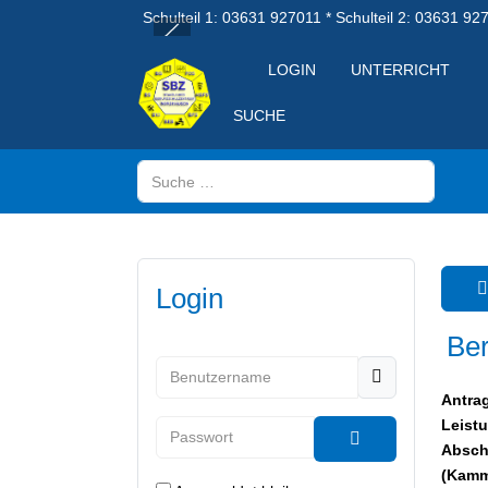
Schulteil 1: 03631 927011 * Schulteil 2: 03631 92
LOGIN
UNTERRICHT
SUCHE
Suchen
Login
Ber
Benutzername
Antra
Leist
Passwort
Absch
Passwort anzeig
(Kamm