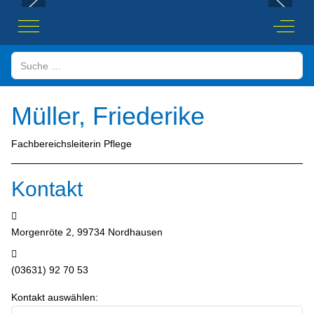
Mobile Menu Toggle
Off-Ca
Suchen
Müller, Friederike
Fachbereichsleiterin Pflege
Kontakt
Adresse:
Morgenröte 2, 99734 Nordhausen
Telefon:
(03631) 92 70 53
Kontakt auswählen: