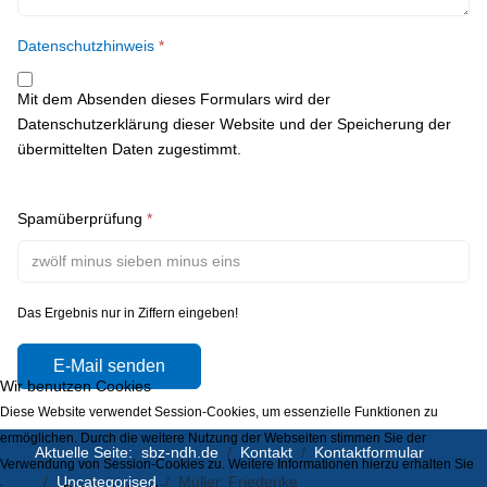
Datenschutzhinweis
*
Mit dem Absenden dieses Formulars wird der
Datenschutzerklärung dieser Website und der Speicherung der
übermittelten Daten zugestimmt.
Spamüberprüfung
*
Das Ergebnis nur in Ziffern eingeben!
E-Mail senden
Wir benutzen Cookies
Diese Website verwendet Session-Cookies, um essenzielle Funktionen zu
ermöglichen. Durch die weitere Nutzung der Webseiten stimmen Sie der
Aktuelle Seite:
sbz-ndh.de
Kontakt
Kontaktformular
Verwendung von Session-Cookies zu. Weitere Informationen hierzu erhalten Sie
Uncategorised
Müller, Friederike