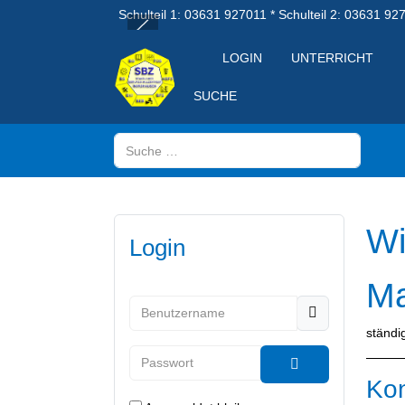
Schulteil 1: 03631 927011 * Schulteil 2: 03631 92
LOGIN
UNTERRICHT
SUCHE
Suchen
Wi
Login
Ma
Benutzername
ständig
Passwort
Kon
Passwort anzeig