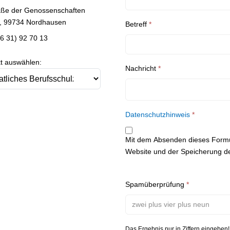
sse:
aße der Genossenschaften
, 99734 Nordhausen
Betreff
*
on:
36 31) 92 70 13
t auswählen:
Nachricht
*
Datenschutzhinweis
*
Mit dem Absenden dieses Formul
Website und der Speicherung de
Spamüberprüfung
*
Das Ergebnis nur in Ziffern eingeben!