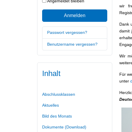
Angemeldet bleiben
wir f
Regist
Anmelden
Dank u
damit 
Passwort vergessen?
erhalt
Benutzername vergessen?
Engage
Wir mö
weiter
Inhalt
Für we
unter
Herzli
Abschlussklassen
Deuts
Aktuelles
Bild des Monats
Dokumente (Download)