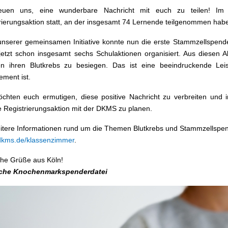
reuen uns, eine wunderbare Nachricht mit euch zu teilen!
rierungsaktion statt, an der insgesamt 74 Lernende teilgenommen hab
nserer gemeinsamen Initiative konnte nun die erste Stammzellspende 
jetzt schon insgesamt sechs Schulaktionen organisiert. Aus diesen
en ihren Blutkrebs zu besiegen. Das ist eine beeindruckende Leis
ment ist.
chten euch ermutigen, diese positive Nachricht zu verbreiten und
e Registrierungsaktion mit der DKMS zu planen.
itere Informationen rund um die Themen Blutkrebs und Stammzellsp
dkms.de/klassenzimmer
.
che Grüße aus Köln!
che Knochenmarkspenderdatei