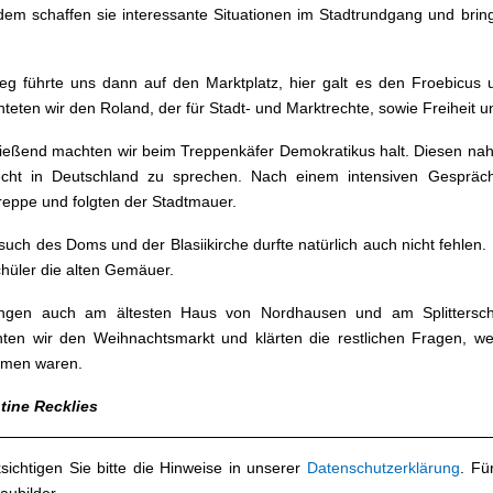
em schaffen sie interessante Situationen im Stadtrundgang und bringe
g führte uns dann auf den Marktplatz, hier galt es den Froebicus
hteten wir den Roland, der für Stadt- und Marktrechte, sowie Freiheit u
ießend machten wir beim Treppenkäfer Demokratikus halt. Diesen na
echt in Deutschland zu sprechen. Nach einem intensiven Gespräc
treppe und folgten der Stadtmauer.
such des Doms und der Blasiikirche durfte natürlich auch nicht fehlen
hüler die alten Gemäuer.
ingen auch am ältesten Haus von Nordhausen und am Splitterschu
ten wir den Weihnachtsmarkt und klärten die restlichen Fragen, w
men waren.
tine Recklies
sichtigen Sie bitte die Hinweise in unserer
Datenschutzerklärung
. Fü
aubilder.