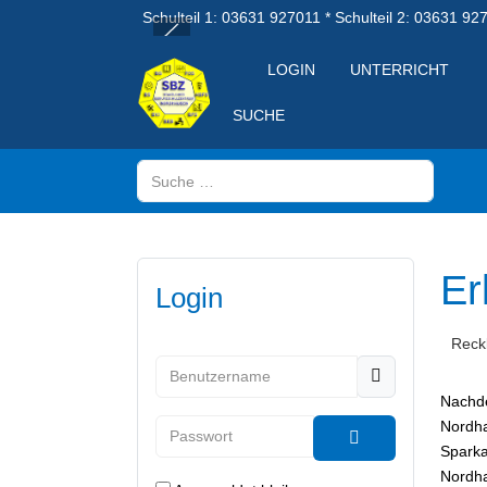
Schulteil 1: 03631 927011 * Schulteil 2: 03631 92
LOGIN
UNTERRICHT
SUCHE
Suchen
Er
Login
Reckl
Benutzername
Nachd
Nordh
Passwort
Sparka
Passwort anzeig
Nordha