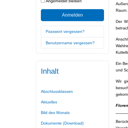
Angemeldet bleiben
Außerd
Raum.
Anmelden
Der We
betrac
Passwort vergessen?
Anschl
Benutzername vergessen?
Wahlr
Kuttel
Ein Be
Inhalt
und Sc
Wir g
besuch
Abschlussklassen
gekom
Aktuelles
Floren
Bild des Monats
Berück
Dokumente (Download)
Vorsch