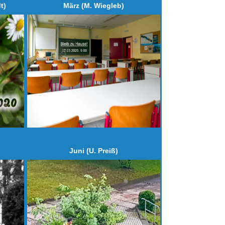
t)
März (M. Wiegleb)
Juni (U. Preiß)