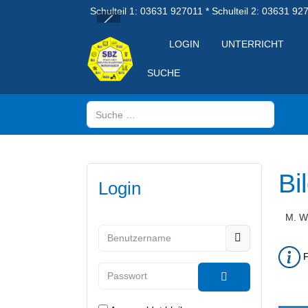
Schulteil 1: 03631 927011 * Schulteil 2: 03631 92
LOGIN
UNTERRICHT
SUCHE
Suchen
Bi
Login
M. W
Benutzername
F
Passwort
Passwort anzeig