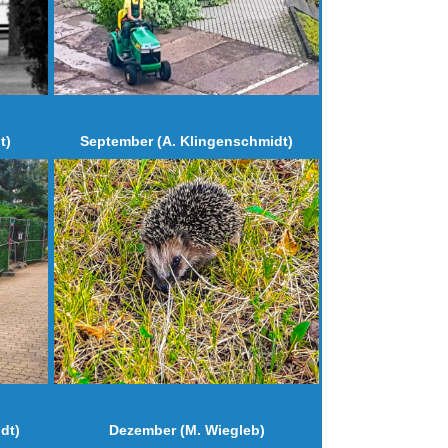
t)
September (A. Klingenschmidt)
dt)
Dezember (M. Wiegleb)