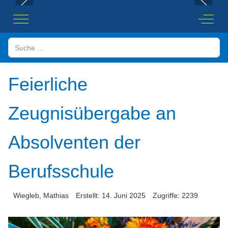
Mobile Menu Toggle
Off-Ca
Suchen
Feierliche
Zeugnisübergabe an
Absolventen der
Berufsschule
Wiegleb, Mathias
Erstellt: 14. Juni 2025
Zugriffe: 2239