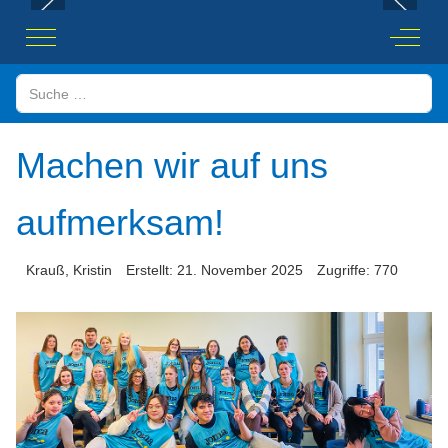
Mobile Menu Toggle
Off-Ca
Suchen
Machen wir auf uns
aufmerksam!
Krauß, Kristin
Erstellt: 21. November 2025
Zugriffe: 770