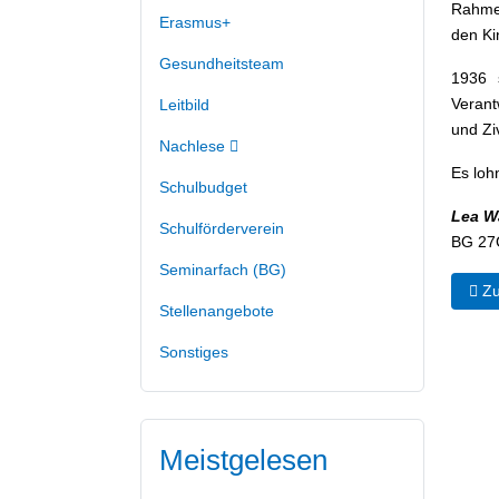
Rahmen
Erasmus+
den Ki
Gesundheitsteam
1936 
Verant
Leitbild
und Zi
Nachlese
Es loh
Schulbudget
Lea Wa
Schulförderverein
BG 27
Seminarfach (BG)
Vorh
Zu
Stellenangebote
Sonstiges
Meistgelesen