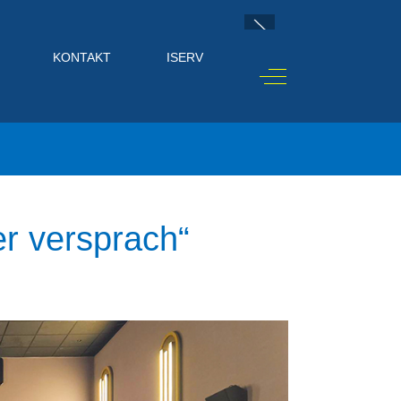
KONTAKT
ISERV
Off-Canvas Toggle
er versprach“