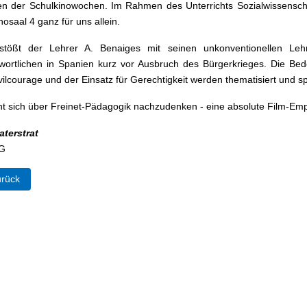
 der Schulkinowochen. Im Rahmen des Unterrichts Sozialwissensch
nosaal 4 ganz für uns allein.
stößt der Lehrer A. Benaiges mit seinen unkonventionellen Lehr
wortlichen in Spanien kurz vor Ausbruch des Bürgerkrieges. Die 
vilcourage und der Einsatz für Gerechtigkeit werden thematisiert und s
nt sich über Freinet-Pädagogik nachzudenken - eine absolute Film-Em
terstrat
G
eriger Beitrag: Machen wir auf uns aufmerksam!
rück