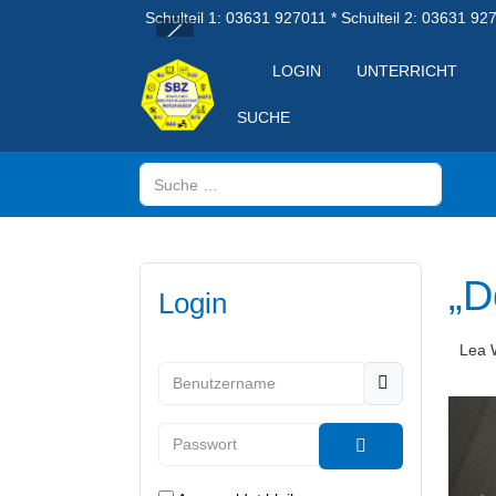
Schulteil 1: 03631 927011 * Schulteil 2: 03631 92
LOGIN
UNTERRICHT
SUCHE
Suchen
„D
Login
Lea 
Benutzername
Passwort
Passwort anzeig