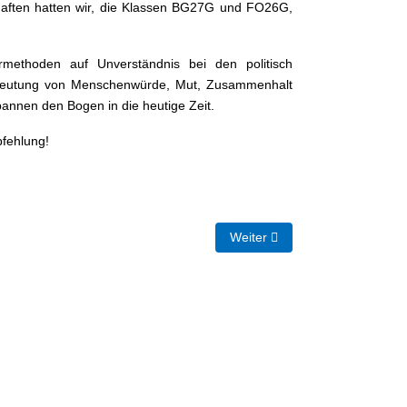
aften hatten wir, die Klassen BG27G und FO26G,
methoden auf Unverständnis bei den politisch
Bedeutung von Menschenwürde, Mut, Zusammenhalt
pannen den Bogen in die heutige Zeit.
pfehlung!
Nächster Beitrag: Exkursion 
Weiter